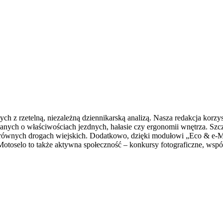
znych z rzetelną, niezależną dziennikarską analizą. Nasza redakcja k
nych o właściwościach jezdnych, hałasie czy ergonomii wnętrza. Szcz
erównych drogach wiejskich. Dodatkowo, dzięki modułowi „Eco & e-Mob
Motoselo to także aktywna społeczność – konkursy fotograficzne, wspó