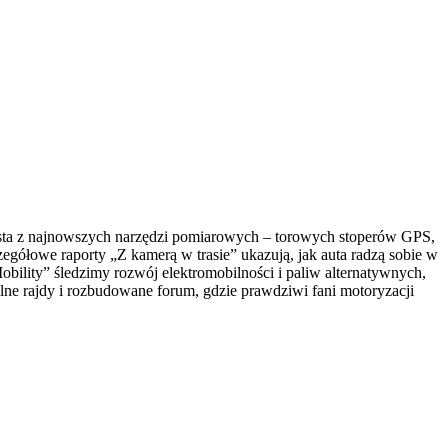
orzysta z najnowszych narzędzi pomiarowych – torowych stoperów GPS,
egółowe raporty „Z kamerą w trasie” ukazują, jak auta radzą sobie w
ility” śledzimy rozwój elektromobilności i paliw alternatywnych,
lne rajdy i rozbudowane forum, gdzie prawdziwi fani motoryzacji